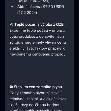
USD/t (k 16.1.2024)
Aktuální cena: 
97,50
 USD/t 
(27.2.2024)
🌞 
Teplé počasí a výroba z OZE
Extrémně teplé počasí v únoru a 
vyšší produkce z obnovitelných 
zdrojů energie měly vliv na cenu 
elektřiny. Tyto faktory přispěly k 
nevídanému cenovému propadu.
⛽ 
Stabilita cen zemního plynu
Ceny zemního plynu zůstávají 
relativně stabilní. Avšak očekává 
se, že brzy dosáhnou hodnot, 
které by mohly zastavit pokles.