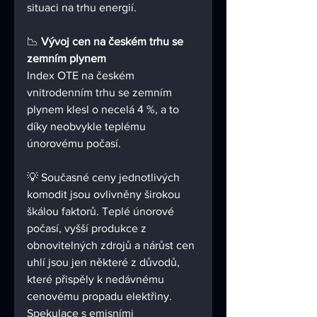
situaci na trhu energií.
📉 
Vývoj cen na českém trhu se 
zemním plynem
Index OTE na českém 
vnitrodenním trhu se zemním 
plynem klesl o necelá 4 %, a to 
díky neobvykle teplému 
únorovému počasí.
💡 Současné ceny jednotlivých 
komodit jsou ovlivněny širokou 
škálou faktorů. Teplé únorové 
počasí, vyšší produkce z 
obnovitelných zdrojů a nárůst cen 
uhlí jsou jen některé z důvodů, 
které přispěly k nedávnému 
cenovému propadu elektřiny. 
Spekulace s emisními 