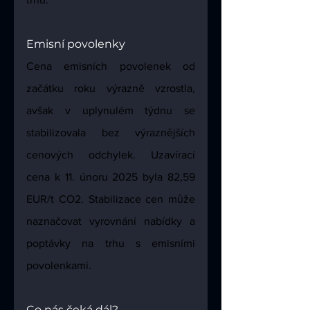
Emisní povolenky
Cena emisních povolenek od 
začátku roku výrazně vzrostla, 
avšak v uplynulém týdnu se 
stabilizovala bez výraznějších 
cenových odchylek. Uzavírací 
cena k 11. únoru 2025 byla 82,59 
EUR/t CO2. Stabilizace cen může 
naznačovat vyrovnání nabídky a 
poptávky na trhu s emisními 
povolenkami.
Co nás čeká dál?