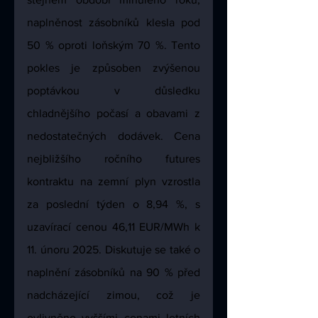
naplněnost zásobníků klesla pod 
50 % oproti loňským 70 %. Tento 
pokles je způsoben zvýšenou 
poptávkou v důsledku 
chladnějšího počasí a obavami z 
nedostatečných dodávek. Cena 
nejbližšího ročního futures 
kontraktu na zemní plyn vzrostla 
za poslední týden o 8,94 %, s 
uzavírací cenou 46,11 EUR/MWh k 
11. únoru 2025. Diskutuje se také o 
naplnění zásobníků na 90 % před 
nadcházející zimou, což je 
ovlivněno vyššími cenami letních 