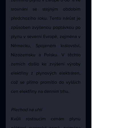
srovnání se stejným obdobím 
předchozího roku. Tento nárůst je 
způsoben zvýšenou poptávkou po 
plynu v severní Evropě, zejména v 
Německu, Spojeném království, 
Nizozemsku a Polsku. V těchto 
zemích došlo ke zvýšení výroby 
elektřiny z plynových elektráren, 
což se přímo promítlo do vyšších 
cen elektřiny na denním trhu.
Přechod na uhlí
Kvůli rostoucím cenám plynu 
některé evropské země, zejména 