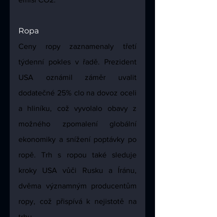
Ropa
Ceny ropy zaznamenaly třetí 
týdenní pokles v řadě. Prezident 
USA oznámil záměr uvalit 
dodatečné 25% clo na dovoz oceli 
a hliníku, což vyvolalo obavy z 
možného zpomalení globální 
ekonomiky a snížení poptávky po 
ropě. Trh s ropou také sleduje 
kroky USA vůči Rusku a Íránu, 
dvěma významným producentům 
ropy, což přispívá k nejistotě na 
trhu.