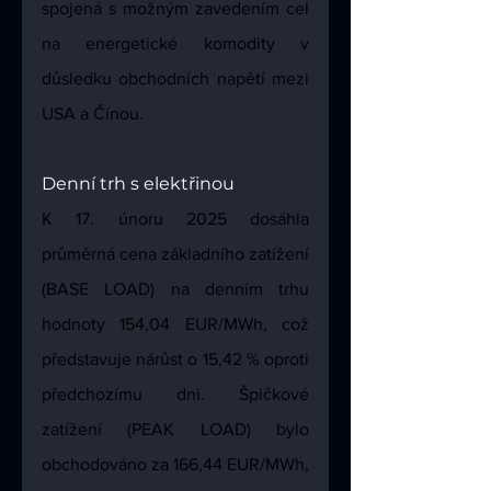
spojená s možným zavedením cel 
na energetické komodity v 
důsledku obchodních napětí mezi 
USA a Čínou.
Denní trh s elektřinou
K 17. únoru 2025 dosáhla 
průměrná cena základního zatížení 
(BASE LOAD) na denním trhu 
hodnoty 154,04 EUR/MWh, což 
představuje nárůst o 15,42 % oproti 
předchozímu dni. Špičkové 
zatížení (PEAK LOAD) bylo 
obchodováno za 166,44 EUR/MWh, 