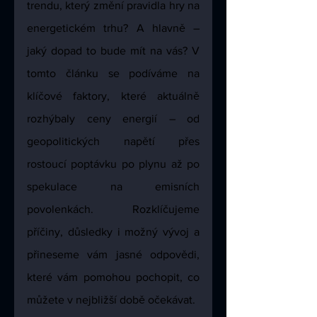
trendu, který změní pravidla hry na 
energetickém trhu? A hlavně – 
jaký dopad to bude mít na vás? V 
tomto článku se podíváme na 
klíčové faktory, které aktuálně 
rozhýbaly ceny energií – od 
geopolitických napětí přes 
rostoucí poptávku po plynu až po 
spekulace na emisních 
povolenkách. Rozklíčujeme 
příčiny, důsledky i možný vývoj a 
přineseme vám jasné odpovědi, 
které vám pomohou pochopit, co 
můžete v nejbližší době očekávat.