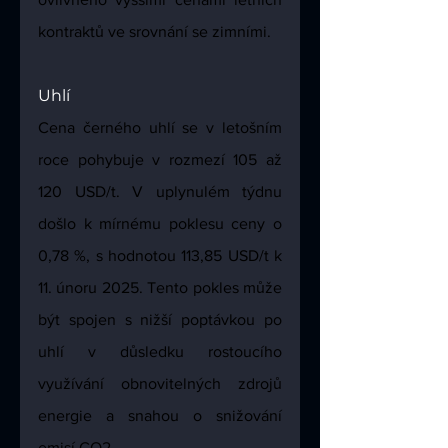
kontraktů ve srovnání se zimními.
Uhlí
Cena černého uhlí se v letošním 
roce pohybuje v rozmezí 105 až 
120 USD/t. V uplynulém týdnu 
došlo k mírnému poklesu ceny o 
0,78 %, s hodnotou 113,85 USD/t k 
11. únoru 2025. Tento pokles může 
být spojen s nižší poptávkou po 
uhlí v důsledku rostoucího 
využívání obnovitelných zdrojů 
energie a snahou o snižování 
emisí CO2.