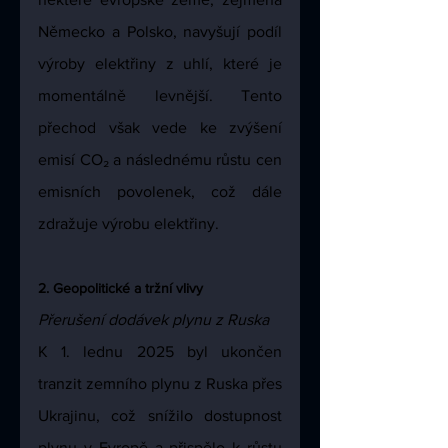
Německo a Polsko, navyšují podíl 
výroby elektřiny z uhlí, které je 
momentálně levnější. Tento 
přechod však vede ke zvýšení 
emisí CO₂ a následnému růstu cen 
emisních povolenek, což dále 
zdražuje výrobu elektřiny.
2. Geopolitické a tržní vlivy 
Přerušení dodávek plynu z Ruska
K 1. lednu 2025 byl ukončen 
tranzit zemního plynu z Ruska přes 
Ukrajinu, což snížilo dostupnost 
plynu v Evropě a přispělo k růstu 