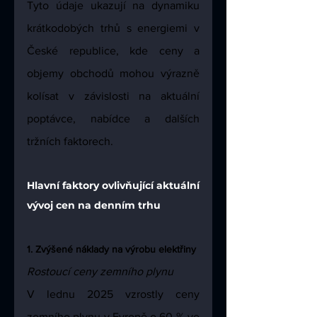
Tyto údaje ukazují na dynamiku 
krátkodobých trhů s energiemi v 
České republice, kde ceny a 
objemy obchodů mohou výrazně 
kolísat v závislosti na aktuální 
poptávce, nabídce a dalších 
tržních faktorech.
Hlavní faktory ovlivňující aktuální 
vývoj cen na denním trhu
1. Zvýšené náklady na výrobu elektřiny
Rostoucí ceny zemního plynu
V lednu 2025 vzrostly ceny 
zemního plynu v Evropě o 60 % ve 