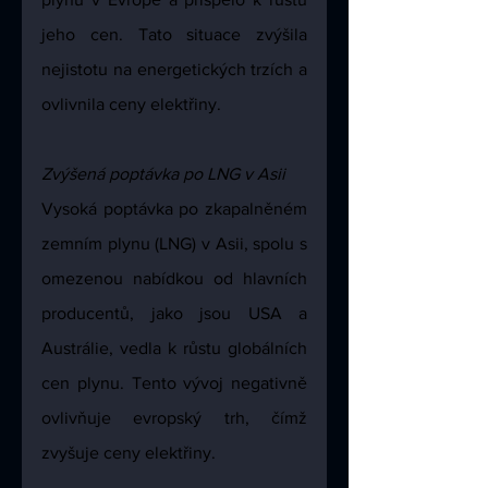
jeho cen. Tato situace zvýšila 
nejistotu na energetických trzích a 
ovlivnila ceny elektřiny.
Zvýšená poptávka po LNG v Asii
Vysoká poptávka po zkapalněném 
zemním plynu (LNG) v Asii, spolu s 
omezenou nabídkou od hlavních 
producentů, jako jsou USA a 
Austrálie, vedla k růstu globálních 
cen plynu. Tento vývoj negativně 
ovlivňuje evropský trh, čímž 
zvyšuje ceny elektřiny.