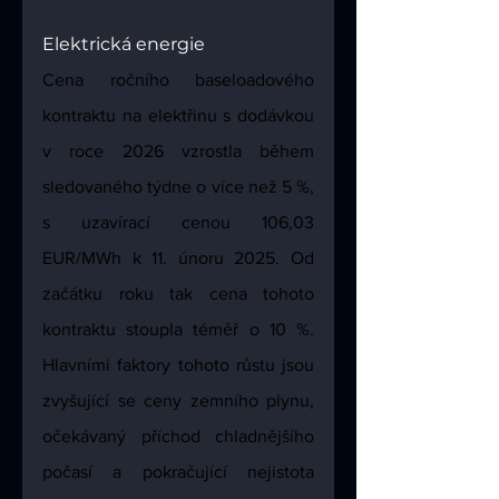
Elektrická energie
Cena ročního baseloadového 
kontraktu na elektřinu s dodávkou 
v roce 2026 vzrostla během 
sledovaného týdne o více než 5 %, 
s uzavírací cenou 106,03 
EUR/MWh k 11. únoru 2025. Od 
začátku roku tak cena tohoto 
kontraktu stoupla téměř o 10 %. 
Hlavními faktory tohoto růstu jsou 
zvyšující se ceny zemního plynu, 
očekávaný příchod chladnějšího 
počasí a pokračující nejistota 