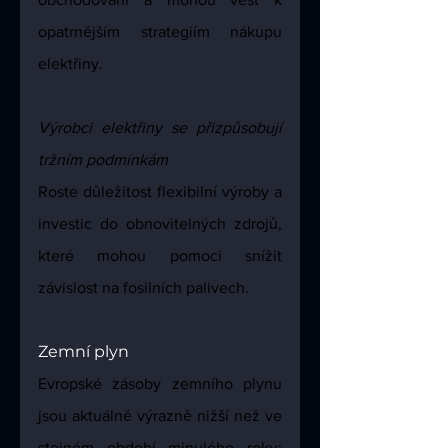
opatrnějším strategiím nákupu 
elektřiny.
Výrobci elektřiny se přizpůsobují 
tržním podmínkám
Roste důležitost flexibilní výroby a 
investic do obnovitelných zdrojů, 
které mohou pomoci snížit 
závislost na fosilních palivech.
Zemní plyn
Evropské zásoby zemního plynu 
jsou aktuálně výrazně nižší než ve 
stejném období minulého roku; 