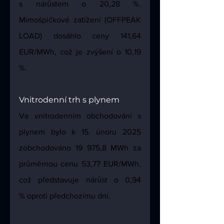
s nárůstem o 20,28 %. 
Mimošpičkové zatížení (OFFPEAK 
LOAD) dosáhlo ceny 141,64 
EUR/MWh, což je zvýšení o 10,19 
%.
Vnitrodenní trh s plynem
Ve vnitrodenním obchodování s 
plynem bylo k 15. únoru 2025 
zobchodováno 19 975,8 MWh za 
průměrnou cenu 53,77 EUR/MWh, 
což představuje nárůst o 0,94 
% oproti předchozímu dni.