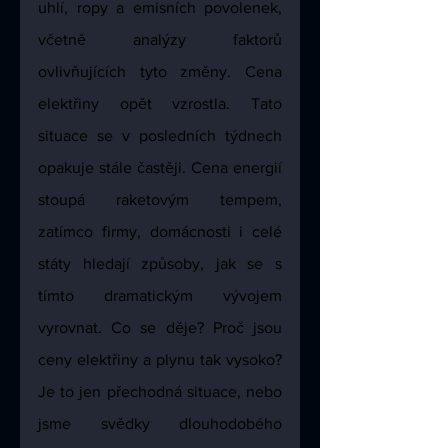
uhlí, ropy a emisních povolenek, 
včetně analýzy faktorů 
ovlivňujících tyto změny. 
Cena 
elektřiny opět vzrostla. Tato 
situace se v posledních týdnech 
opakuje stále častěji. Cena energií 
stoupá raketovým tempem, 
zatímco firmy, domácnosti i celé 
státy hledají způsoby, jak se s 
tímto dramatickým vývojem 
vyrovnat. Co se děje? Proč jsou 
ceny elektřiny a plynu tak vysoko? 
Je to jen přechodná situace, nebo 
jsme svědky dlouhodobého 