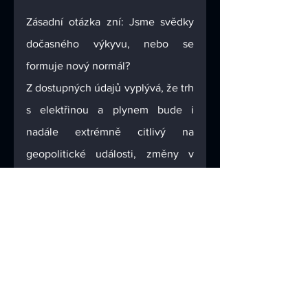
Zásadní otázka zní: Jsme svědky 
dočasného výkyvu, nebo se 
formuje nový normál?
Z dostupných údajů vyplývá, že trh 
s elektřinou a plynem bude i 
nadále extrémně citlivý na 
geopolitické události, změny v 
dodávkách surovin a vývoj emis 
ních povolenek. Situace kolem 
tranzitu plynu z Ruska, vysoké 
poptávky po LNG v Asii a přechod 
některých zemí zpět k uhlí 
ukazuje, že budoucí vývoj cen 
zůstává nejistý a potenciálně 