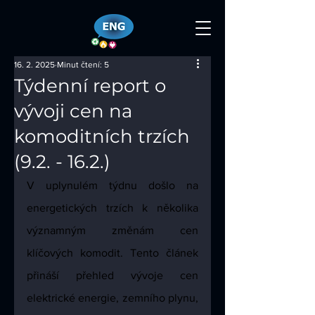
16. 2. 2025
Minut čtení: 5
Týdenní report o
vývoji cen na
komoditních trzích
(9.2. - 16.2.)
V uplynulém týdnu došlo na 
energetických trzích k několika 
významným změnám cen 
klíčových komodit. Tento článek 
přináší přehled vývoje cen 
elektrické energie, zemního plynu, 