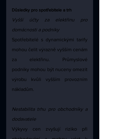
Důsledky pro spotřebitele a trh
Vyšší účty za elektřinu pro 
domácnosti a podniky
Spotřebitelé s dynamickými tarify 
mohou čelit výrazně vyšším cenám 
za elektřinu. Průmyslové 
podniky mohou být nuceny omezit 
výrobu kvůli vyšším provozním 
nákladům.
Nestabilita trhu pro obchodníky a 
dodavatele
Výkyvy cen zvyšují riziko při 
obchodování a mohou vést k 